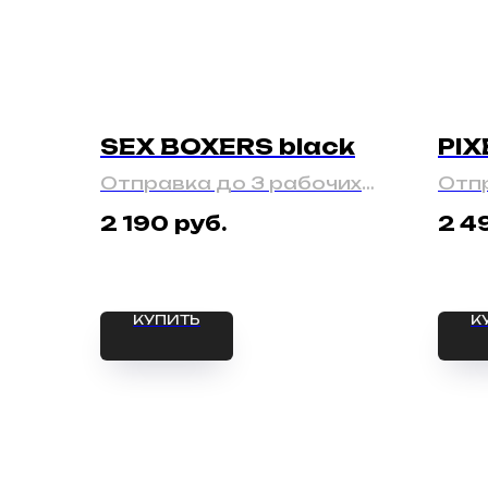
SEX BOXERS black
PIX
Отправка до 3 рабочих
Отпр
дней
руб.
2 190
2 4
КУПИТЬ
К