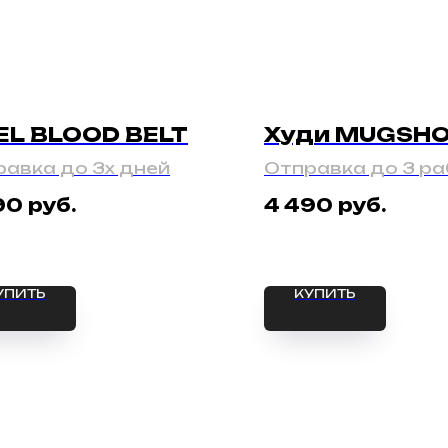
EL BLOOD BELT
Худи MUGSH
авка до 3х дней
Отправка до 3 ра
дней
руб.
руб.
90
4 490
УПИТЬ
КУПИТЬ