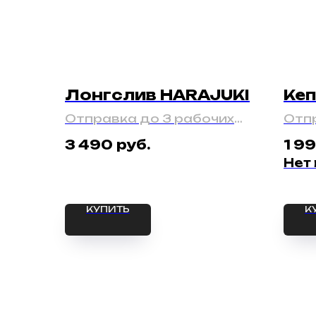
Лонгслив HARAJUKI
Кеп
Отправка до 3 рабочих
Отпр
дней
дне
руб.
3 490
1 9
Нет
КУПИТЬ
К