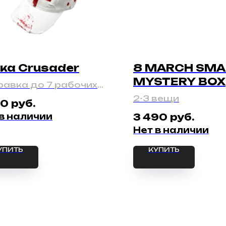
ка Crusader
8 MARCH SMA
MYSTERY BOX
авка до 7 рабочих
й
2-3 вещи
руб.
90
 в наличии
руб.
3 490
Нет в наличии
УПИТЬ
КУПИТЬ