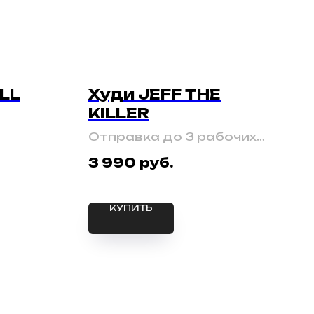
LL
Худи JEFF THE
KILLER
Отправка до 3 рабочих
дней
руб.
3 990
КУПИТЬ