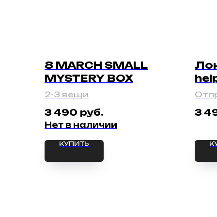
8 MARCH SMALL
Ло
MYSTERY BOX
hel
2-3 вещи
Отпр
дне
руб.
3 490
3 4
Нет в наличии
КУПИТЬ
К