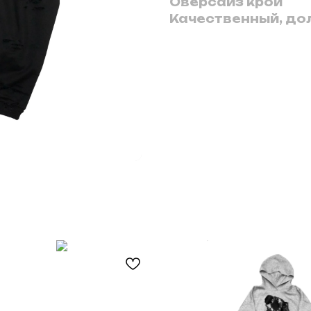
Оверсайз крой
Качественный, до