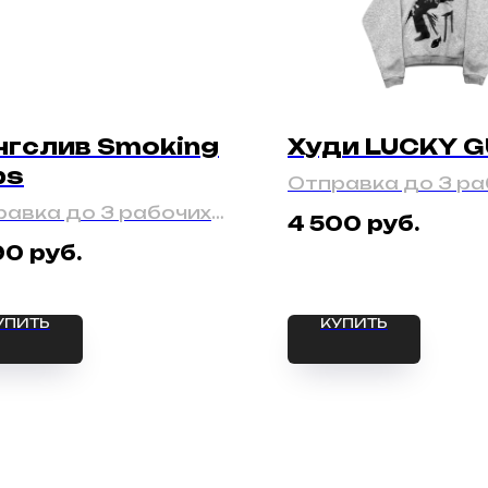
нгслив Smoking
Худи LUCKY 
ps
Отправка до 3 ра
дней
авка до 3 рабочих
руб.
4 500
й
руб.
90
УПИТЬ
КУПИТЬ