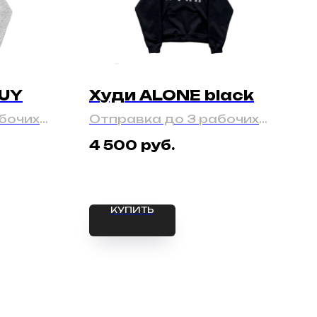
GUY
Худи ALONE black
бочих
Отправка до 3 рабочих
дней
руб.
4 500
КУПИТЬ